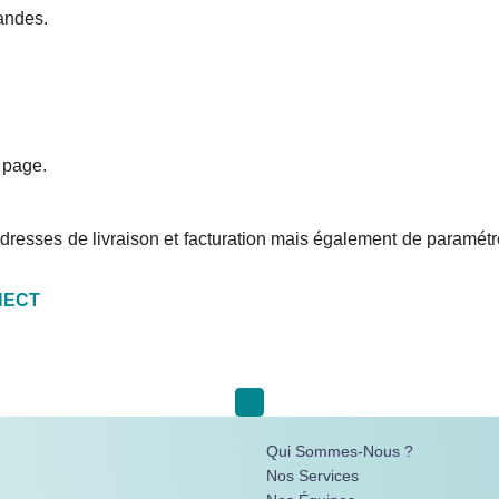
andes.
QUI SOMMES-NOUS ?
NOS SERVICES
SE CONNECTER
a page.
resses de livraison et facturation mais également de paramétrer
NECT
Qui Sommes-Nous ?
Nos Services