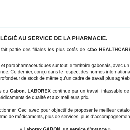
LÉGIÉ AU SERVICE DE LA PHARMACIE.
l fait partie des filiales les plus cotés de
cfao HEALTHCAR
 et parapharmaceutiques sur tout le territoire gabonais, avec 
nde. Ce dernier, conçu dans le respect des normes international
 et profondeur de stock de même qu’un cadre de travail plus agréa
es du
Gabon
,
LABOREX
continue par un travail inlassable de
édicaments de qualité et aux meilleurs prix.
ectionner. Ceci avec pour objectif de proposer le meilleur cata
mme de médicaments, plus de services, plus d’accompagnements e
« Laborex GABON, un service d'avance »