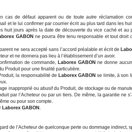
en cas de défaut apparent ou de toute autre réclamation conce
l et le lui confirmer par courrier écrit au plus tard dans les hui
QUI SOMMES-NOUS ?
s huit jours après la date de découverte du vice caché et au p
NOS SERVICES
aborex GABON
ne pourra être tenu responsable et tout droit 
SE CONNECTER
parent ne sera accepté sans l’accord préalable et écrit de
Lab
teur et ne donnera pas lieu à l’établissement d’un avoir.
 confirmation de commande,
Laborex GABON
ne donne aucune a
u Produit pour une finalité particulière.
roduit, la responsabilité de
Laborex GABON
se limite, à son
eux.
ge inapproprié ou abusif du Produit, de stockage ou de manute
oduit par l’Acheteur ou par un tiers. De même, la garantie ne 
i même ou pour son compte.
r
Laborex GABON
.
gard de l’Acheteur de quelconque perte ou dommage indirect, sp