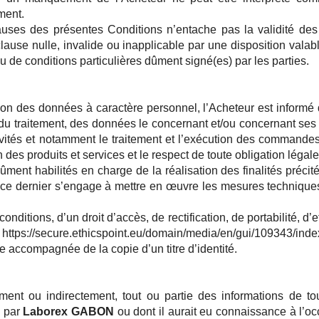
ment.
s clauses des présentes Conditions n’entache pas la validité des
clause nulle, invalide ou inapplicable par une disposition vala
u de conditions particulières dûment signé(es) par les parties.
tion des données à caractère personnel, l’Acheteur est inform
e du traitement, des données le concernant et/ou concernant se
ités et notamment le traitement et l’exécution des commandes, l
 des produits et services et le respect de toute obligation légal
ent habilités en charge de la réalisation des finalités précit
, ce dernier s’engage à mettre en œuvre les mesures techniques
onditions, d’un droit d’accès, de rectification, de portabilité, 
tps://secure.ethicspoint.eu/domain/media/en/gui/109343/in
e accompagnée de la copie d’un titre d’identité.
ment ou indirectement, tout ou partie des informations de tou
s par
Laborex GABON
ou dont il aurait eu connaissance à l’oc