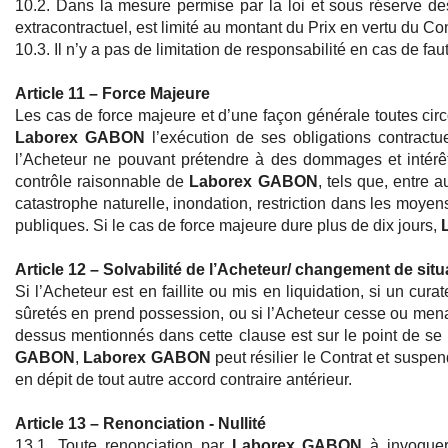
10.2. Dans la mesure permise par la loi et sous réserve de
extracontractuel, est limité au montant du Prix en vertu du 
10.3. Il n’y a pas de limitation de responsabilité en cas de fau
Article 11 – Force Majeure
Les cas de force majeure et d’une façon générale toutes circ
Laborex GABON
l’exécution de ses obligations contractu
l’Acheteur ne pouvant prétendre à des dommages et intérê
contrôle raisonnable de
Laborex GABON
, tels que, entre 
catastrophe naturelle, inondation, restriction dans les moye
publiques. Si le cas de force majeure dure plus de dix jours,
Article 12 – Solvabilité de l’Acheteur/ changement de situ
Si l’Acheteur est en faillite ou mis en liquidation, si un cur
sûretés en prend possession, ou si l’Acheteur cesse ou menac
dessus mentionnés dans cette clause est sur le point de se pr
GABON
,
Laborex GABON
peut résilier le Contrat et suspe
en dépit de tout autre accord contraire antérieur.
Article 13 – Renonciation - Nullité
13.1. Toute renonciation par
Laborex GABON
à invoquer