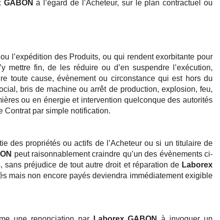
x GABON
à l’égard de l’Acheteur, sur le plan contractuel ou
ou l’expédition des Produits, ou qui rendent exorbitante pour
’y mettre fin, de les réduire ou d’en suspendre l’exécution,
re toute cause, évènement ou circonstance qui est hors du
social, bris de machine ou arrêt de production, explosion, feu,
mières ou en énergie et intervention quelconque des autorités
 Contrat par simple notification.
ie des propriétés ou actifs de l’Acheteur ou si un titulaire de
BON
peut raisonnablement craindre qu’un des évènements ci-
, sans préjudice de tout autre droit et réparation de
Laborex
 livrés mais non encore payés deviendra immédiatement exigible
mme une renonciation par
Laborex GABON
à invoquer un