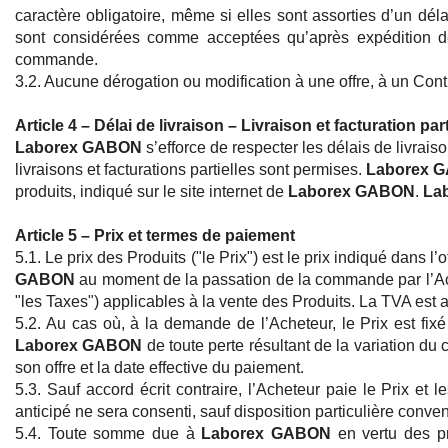
caractère obligatoire, même si elles sont assorties d’un dé
sont considérées comme acceptées qu’après expédition d
commande.
3.2. Aucune dérogation ou modification à une offre, à un Cont
Article 4 – Délai de livraison – Livraison et facturation part
Laborex GABON
s’efforce de respecter les délais de livrais
livraisons et facturations partielles sont permises.
Laborex 
produits, indiqué sur le site internet de
Laborex GABON
.
La
Article 5 – Prix et termes de paiement
5.1. Le prix des Produits ("le Prix") est le prix indiqué dans l’
GABON
au moment de la passation de la commande par l’Achet
"les Taxes") applicables à la vente des Produits. La TVA est a
5.2. Au cas où, à la demande de l’Acheteur, le Prix est fix
Laborex GABON
de toute perte résultant de la variation du
son offre et la date effective du paiement.
5.3. Sauf accord écrit contraire, l’Acheteur paie le Prix et 
anticipé ne sera consenti, sauf disposition particulière conven
5.4. Toute somme due à
Laborex GABON
en vertu des p