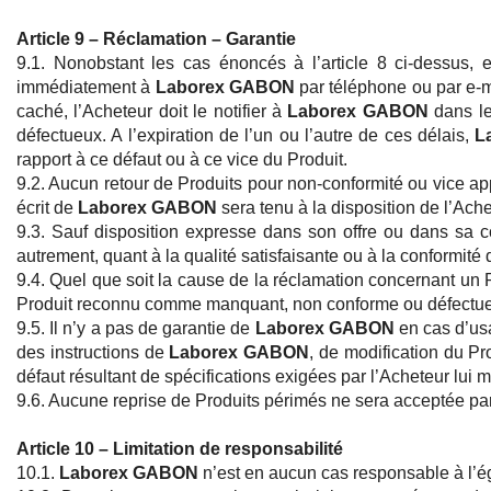
Article 9 – Réclamation – Garantie
9.1. Nonobstant les cas énoncés à l’article 8 ci-dessus, 
immédiatement à
Laborex GABON
par téléphone ou par e-mai
caché, l’Acheteur doit le notifier à
Laborex GABON
dans le
défectueux. A l’expiration de l’un ou l’autre de ces délais,
L
rapport à ce défaut ou à ce vice du Produit.
9.2. Aucun retour de Produits pour non-conformité ou vice ap
écrit de
Laborex GABON
sera tenu à la disposition de l’Ache
9.3. Sauf disposition expresse dans son offre ou dans sa
autrement, quant à la qualité satisfaisante ou à la conformité d
9.4. Quel que soit la cause de la réclamation concernant un P
Produit reconnu comme manquant, non conforme ou défectu
9.5. Il n’y a pas de garantie de
Laborex GABON
en cas d’usa
des instructions de
Laborex GABON
, de modification du Pr
défaut résultant de spécifications exigées par l’Acheteur lu
9.6. Aucune reprise de Produits périmés ne sera acceptée pa
Article 10 – Limitation de responsabilité
10.1.
Laborex GABON
n’est en aucun cas responsable à l’é