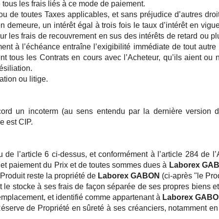
tous les frais liés à ce mode de paiement.
 ou de toutes Taxes applicables, et sans préjudice d’autres dr
 demeure, un intérêt égal à trois fois le taux d’intérêt en vig
 les frais de recouvrement en sus des intérêts de retard ou plus 
nt à l’échéance entraîne l’exigibilité immédiate de tout autre 
ent tous les Contrats en cours avec l’Acheteur, qu’ils aient 
ésiliation.
ion ou litige.
cord un incoterm (au sens entendu par la dernière version
e est CIP.
tu de l’article 6 ci-dessus, et conformément à l’article 284 de 
plet paiement du Prix et de toutes sommes dues à
Laborex GA
 Produit reste la propriété de
Laborex GABON
(ci-après "le Pro
t le stocke à ses frais de façon séparée de ses propres biens et
remplacement, et identifié comme appartenant à
Laborex GAB
Réserve de Propriété en sûreté à ses créanciers, notamment en 