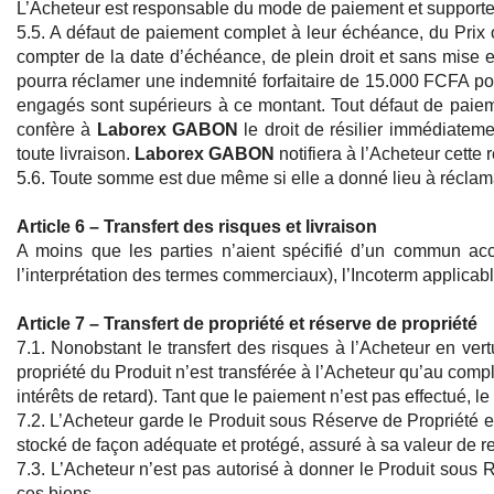
L’Acheteur est responsable du mode de paiement et supporte 
5.5. A défaut de paiement complet à leur échéance, du Prix
compter de la date d’échéance, de plein droit et sans mise en
pourra réclamer une indemnité forfaitaire de 15.000 FCFA pour
engagés sont supérieurs à ce montant. Tout défaut de paieme
confère à
Laborex GABON
le droit de résilier immédiatem
toute livraison.
Laborex GABON
notifiera à l’Acheteur cette r
5.6. Toute somme est due même si elle a donné lieu à réclamat
Article 6 – Transfert des risques et livraison
A moins que les parties n’aient spécifié d’un commun ac
l’interprétation des termes commerciaux), l’Incoterm applicabl
Article 7 – Transfert de propriété et réserve de propriété
7.1. Nonobstant le transfert des risques à l’Acheteur en ver
propriété du Produit n’est transférée à l’Acheteur qu’au com
intérêts de retard). Tant que le paiement n’est pas effectué, le
7.2. L’Acheteur garde le Produit sous Réserve de Propriété e
stocké de façon adéquate et protégé, assuré à sa valeur de 
7.3. L’Acheteur n’est pas autorisé à donner le Produit sous 
ces biens.