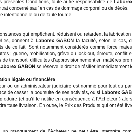
s présentes Conditions, toute autre responsabilité de
Labore
Contrat concerné sauf en cas de dommage corporel ou de décès.
te intentionnelle ou de faute lourde.
onstances qui empêchent, réduisent ou retardent la fabrication 
elles, donnent à
Laborex GABON
la faculté, selon le cas, d
ts de ce fait. Sont notamment considérés comme force majeu
autres : guerre, mobilisation, grève ou lock-out, émeute, conflit 
ns de transport, difficultés d’approvisionnement en matières pre
Laborex GABON
se réserve le droit de résilier immédiatement le
ation légale ou financière
ateur ou un administrateur judiciaire est nommé pour tout ou part
e de cesser la poursuite de ses activités, ou si
Laborex GA
oduire (et qu’il le notifie en conséquence à l’Acheteur ) alors
ndre toute livraison. En outre, le Prix des Produits qui ont été
 un manquement de l’Acheteur ne peut être interprété co