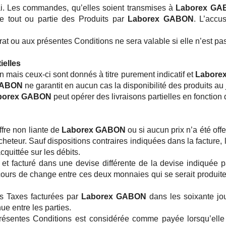
lai. Les commandes, qu’elles soient transmises à
Laborex GA
e tout ou partie des Produits par
Laborex GABON
. L’accu
rat ou aux présentes Conditions ne sera valable si elle n’est p
ielles
on mais ceux-ci sont donnés à titre purement indicatif et
Labore
GABON
ne garantit en aucun cas la disponibilité des produits au
borex GABON
peut opérer des livraisons partielles en fonction 
offre non liante de
Laborex GABON
ou si aucun prix n’a été offe
eur. Sauf dispositions contraires indiquées dans la facture, le
cquittée sur les débits.
é et facturé dans une devise différente de la devise indiquée 
 cours de change entre ces deux monnaies qui se serait produite 
les Taxes facturées par
Laborex GABON
dans les soixante jo
ue entre les parties.
résentes Conditions est considérée comme payée lorsqu’ell