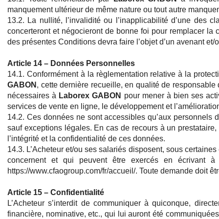
manquement ultérieur de même nature ou tout autre manque
13.2. La nullité, l’invalidité ou l’inapplicabilité d’une de
concerteront et négocieront de bonne foi pour remplacer la 
des présentes Conditions devra faire l’objet d’un avenant et/o
Article 14 – Données Personnelles
14.1. Conformément à la règlementation relative à la protec
GABON
, cette dernière recueille, en qualité de responsabl
nécessaires à
Laborex GABON
pour mener à bien ses activ
services de vente en ligne, le développement et l’amélioration
14.2. Ces données ne sont accessibles qu’aux personnels dûm
sauf exceptions légales. En cas de recours à un prestataire
l’intégrité et la confidentialité de ces données.
14.3. L’Acheteur et/ou ses salariés disposent, sous certaines c
concernent et qui peuvent être exercés en écrivant à ht
https://www.cfaogroup.com/fr/accueil/. Toute demande doit êtr
Article 15 – Confidentialité
L’Acheteur s’interdit de communiquer à quiconque, directe
financière, nominative, etc., qui lui auront été communiquée